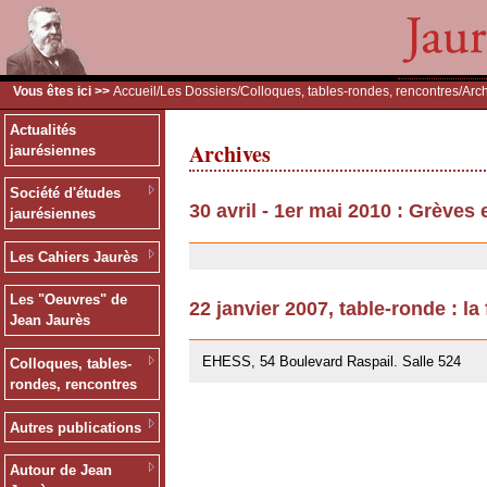
Vous êtes ici >>
Accueil
/
Les Dossiers
/
Colloques, tables-rondes, rencontres
/Arc
Actualités
Archives
jaurésiennes
Société d'études
30 avril - 1er mai 2010 : Grèves
jaurésiennes
30/07/2010
Les Cahiers Jaurès
Les "Oeuvres" de
22 janvier 2007, table-ronde : la
Jean Jaurès
12/07/2007
EHESS, 54 Boulevard Raspail. Salle 524
Colloques, tables-
rondes, rencontres
Autres publications
Autour de Jean