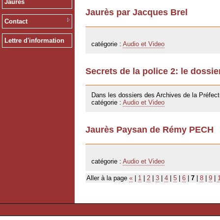
Jaurès
Jaurès par Jacques Brel
Contact
24/09/2009
Lettre d'information
catégorie :
Audio et Video
Secrets de la police 2: le dossi
24/09/2009
Dans les dossiers des Archives de la Préfect
catégorie :
Audio et Video
Jaurès Paysan de Rémy PECH
24/09/2009
catégorie :
Audio et Video
Aller à la page
«
|
1
|
2
|
3
|
4
|
5
|
6
|
7
|
8
|
9
|