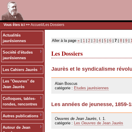
Vous êtes ici >>
Accueil
/Les Dossiers
Actualités
Aller à la page
«
|
1
|
2
|
3
|
4
|
5
|
6
|
7
|
8
|
9
|
jaurésiennes
Les Dossiers
Société d'études
jaurésiennes
Jaurès et le syndicalisme révol
Les Cahiers Jaurès
11/10/2009
Les "Oeuvres" de
Alain Boscus
Jean Jaurès
catégorie :
Etudes jaurésiennes
Colloques, tables-
Les années de jeunesse, 1859-
rondes, rencontres
06/10/2009
Autres publications
Oeuvres de Jean Jaurès
, t. 1.
catégorie :
Les
Oeuvres
de Jean Jaurès
Autour de Jean