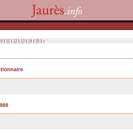
10
|
11
|
12
|
13
|
14
|
15
|
»
utionnaire
1889