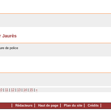
er Jaurès
ure de police
10
|
11
|
12
|
13
|
14
|
15
|
»
Rédacteurs
Haut de page
Plan du site
Crédits