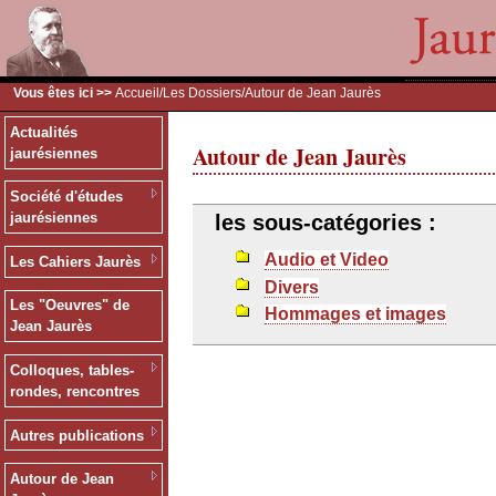
Vous êtes ici >>
Accueil
/
Les Dossiers
/Autour de Jean Jaurès
Actualités
Autour de Jean Jaurès
jaurésiennes
Société d'études
jaurésiennes
les sous-catégories :
Audio et Video
Les Cahiers Jaurès
Divers
Les "Oeuvres" de
Hommages et images
Jean Jaurès
Colloques, tables-
rondes, rencontres
Autres publications
Autour de Jean