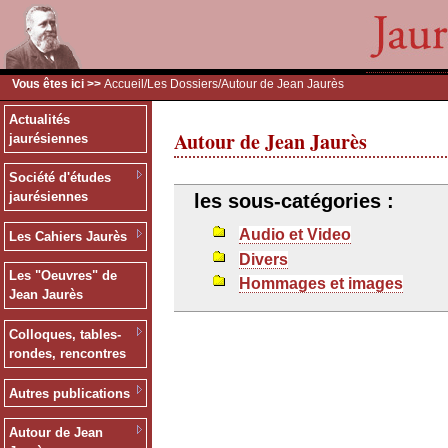
Vous êtes ici >>
Accueil
/
Les Dossiers
/Autour de Jean Jaurès
Actualités
Autour de Jean Jaurès
jaurésiennes
Société d'études
jaurésiennes
les sous-catégories :
Audio et Video
Les Cahiers Jaurès
Divers
Les "Oeuvres" de
Hommages et images
Jean Jaurès
Colloques, tables-
rondes, rencontres
Autres publications
Autour de Jean