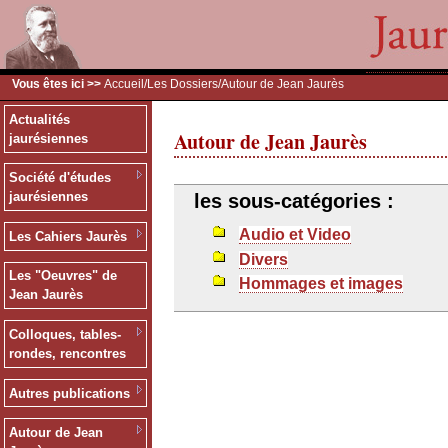
Vous êtes ici >>
Accueil
/
Les Dossiers
/Autour de Jean Jaurès
Actualités
Autour de Jean Jaurès
jaurésiennes
Société d'études
jaurésiennes
les sous-catégories :
Audio et Video
Les Cahiers Jaurès
Divers
Les "Oeuvres" de
Hommages et images
Jean Jaurès
Colloques, tables-
rondes, rencontres
Autres publications
Autour de Jean