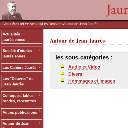
Vous êtes ici >>
Accueil
/
Les Dossiers
/Autour de Jean Jaurès
Actualités
Autour de Jean Jaurès
jaurésiennes
Société d'études
jaurésiennes
les sous-catégories :
Audio et Video
Les Cahiers Jaurès
Divers
Les "Oeuvres" de
Hommages et images
Jean Jaurès
Colloques, tables-
rondes, rencontres
Autres publications
Autour de Jean