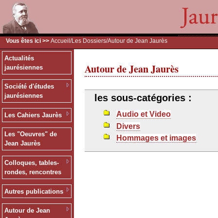
Vous êtes ici >>
Accueil
/
Les Dossiers
/Autour de Jean Jaurès
Actualités
Autour de Jean Jaurès
jaurésiennes
Société d'études
jaurésiennes
les sous-catégories :
Audio et Video
Les Cahiers Jaurès
Divers
Les "Oeuvres" de
Hommages et images
Jean Jaurès
Colloques, tables-
rondes, rencontres
Autres publications
Autour de Jean