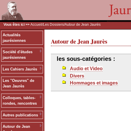
Vous êtes ici >>
Accueil
/
Les Dossiers
/Autour de Jean Jaurès
Actualités
Autour de Jean Jaurès
jaurésiennes
Société d'études
jaurésiennes
les sous-catégories :
Audio et Video
Les Cahiers Jaurès
Divers
Les "Oeuvres" de
Hommages et images
Jean Jaurès
Colloques, tables-
rondes, rencontres
Autres publications
Autour de Jean