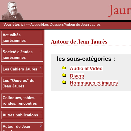
Vous êtes ici >>
Accueil
/
Les Dossiers
/Autour de Jean Jaurès
Actualités
Autour de Jean Jaurès
jaurésiennes
Société d'études
jaurésiennes
les sous-catégories :
Audio et Video
Les Cahiers Jaurès
Divers
Les "Oeuvres" de
Hommages et images
Jean Jaurès
Colloques, tables-
rondes, rencontres
Autres publications
Autour de Jean