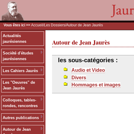
Vous êtes ici >>
Accueil
/
Les Dossiers
/Autour de Jean Jaurès
Actualités
Autour de Jean Jaurès
jaurésiennes
Société d'études
jaurésiennes
les sous-catégories :
Audio et Video
Les Cahiers Jaurès
Divers
Les "Oeuvres" de
Hommages et images
Jean Jaurès
Colloques, tables-
rondes, rencontres
Autres publications
Autour de Jean