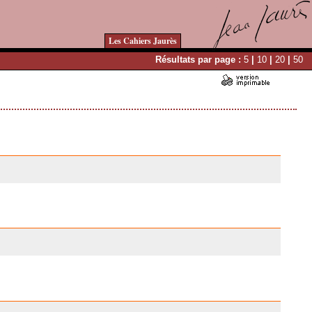
Les Cahiers Jaurès
Résultats par page :
5
|
10
|
20
|
50