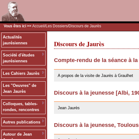
Vous êtes ici >>
Accueil
/
Les Dossiers
/Discours de Jaurès
Actualités
Discours de Jaurès
jaurésiennes
Société d'études
Compte-rendu de la séance à la
jaurésiennes
09/02/2011
Les Cahiers Jaurès
A propos de la visite de Jaurès à Graulhet
Les "Oeuvres" de
Jean Jaurès
Discours à la jeunesse [Albi, 19
03/06/2008
Colloques, tables-
Jean Jaurès
rondes, rencontres
Autres publications
Discours à la jeunesse, Toulou
20/02/2008
Autour de Jean