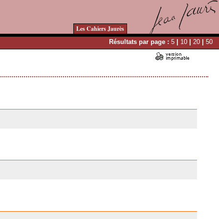
Les Cahiers Jaurès
Résultats par page :
5
|
10
|
20
|
50