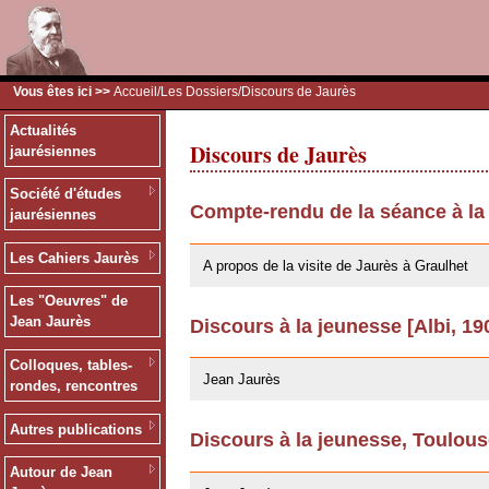
Vous êtes ici >>
Accueil
/
Les Dossiers
/Discours de Jaurès
Actualités
Discours de Jaurès
jaurésiennes
Société d'études
Compte-rendu de la séance à la
jaurésiennes
09/02/2011
Les Cahiers Jaurès
A propos de la visite de Jaurès à Graulhet
Les "Oeuvres" de
Jean Jaurès
Discours à la jeunesse [Albi, 19
03/06/2008
Colloques, tables-
Jean Jaurès
rondes, rencontres
Autres publications
Discours à la jeunesse, Toulou
20/02/2008
Autour de Jean