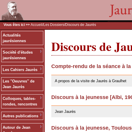
Vous êtes ici >>
Accueil
/
Les Dossiers
/Discours de Jaurès
Actualités
Discours de Ja
jaurésiennes
Société d'études
jaurésiennes
Compte-rendu de la séance à la
Les Cahiers Jaurès
09/02/2011
A propos de la visite de Jaurès à Graulhet
Les "Oeuvres" de
Jean Jaurès
Discours à la jeunesse [Albi, 19
Colloques, tables-
03/06/2008
rondes, rencontres
Jean Jaurès
Autres publications
Discours à la jeunesse, Toulou
Autour de Jean