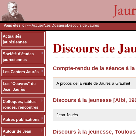
Vous êtes ici >>
Accueil
/
Les Dossiers
/Discours de Jaurès
Actualités
Discours de Ja
jaurésiennes
Société d'études
jaurésiennes
Compte-rendu de la séance à la
Les Cahiers Jaurès
09/02/2011
A propos de la visite de Jaurès à Graulhet
Les "Oeuvres" de
Jean Jaurès
Discours à la jeunesse [Albi, 19
Colloques, tables-
03/06/2008
rondes, rencontres
Jean Jaurès
Autres publications
Discours à la jeunesse, Toulou
Autour de Jean