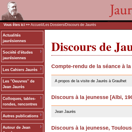
Vous êtes ici >>
Accueil
/
Les Dossiers
/Discours de Jaurès
Actualités
Discours de Ja
jaurésiennes
Société d'études
jaurésiennes
Compte-rendu de la séance à la
Les Cahiers Jaurès
09/02/2011
A propos de la visite de Jaurès à Graulhet
Les "Oeuvres" de
Jean Jaurès
Discours à la jeunesse [Albi, 19
Colloques, tables-
03/06/2008
rondes, rencontres
Jean Jaurès
Autres publications
Discours à la jeunesse, Toulou
Autour de Jean