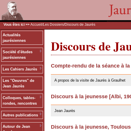
Vous êtes ici >>
Accueil
/
Les Dossiers
/Discours de Jaurès
Actualités
Discours de Ja
jaurésiennes
Société d'études
jaurésiennes
Compte-rendu de la séance à la
Les Cahiers Jaurès
09/02/2011
A propos de la visite de Jaurès à Graulhet
Les "Oeuvres" de
Jean Jaurès
Discours à la jeunesse [Albi, 19
Colloques, tables-
03/06/2008
rondes, rencontres
Jean Jaurès
Autres publications
Discours à la jeunesse, Toulou
Autour de Jean