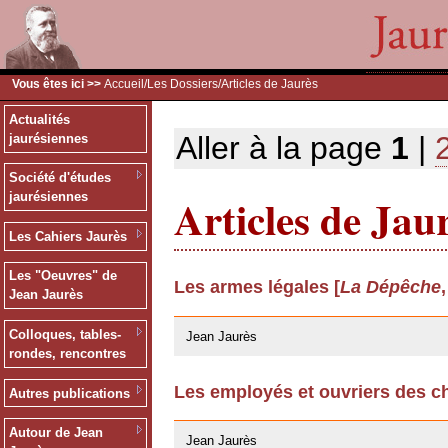
Vous êtes ici >>
Accueil
/
Les Dossiers
/Articles de Jaurès
Actualités
Aller à la page
1
|
jaurésiennes
Société d'études
Articles de Jau
jaurésiennes
Les Cahiers Jaurès
Les "Oeuvres" de
Les armes légales [
La Dépêche
Jean Jaurès
24/03/2009
Colloques, tables-
Jean Jaurès
rondes, rencontres
Les employés et ouvriers des ch
Autres publications
24/03/2009
Autour de Jean
Jean Jaurès