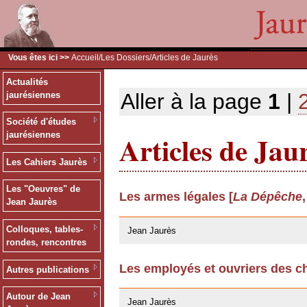
Vous êtes ici >>
Accueil
/
Les Dossiers
/Articles de Jaurès
Actualités
Aller à la page
1
|
jaurésiennes
Société d'études
Articles de Jau
jaurésiennes
Les Cahiers Jaurès
Les "Oeuvres" de
Les armes légales [
La Dépêche
Jean Jaurès
24/03/2009
Colloques, tables-
Jean Jaurès
rondes, rencontres
Les employés et ouvriers des ch
Autres publications
24/03/2009
Autour de Jean
Jean Jaurès