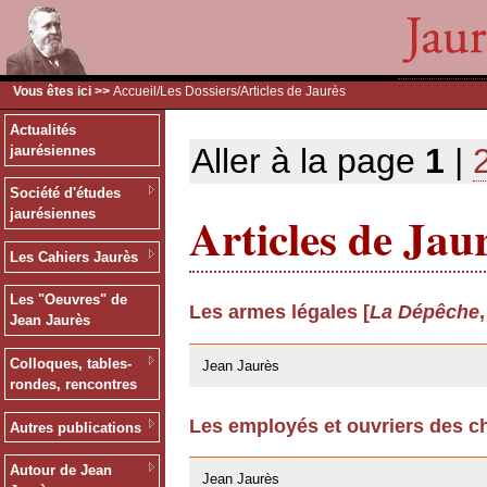
Vous êtes ici >>
Accueil
/
Les Dossiers
/Articles de Jaurès
Actualités
Aller à la page
1
|
jaurésiennes
Société d'études
Articles de Jau
jaurésiennes
Les Cahiers Jaurès
Les "Oeuvres" de
Les armes légales [
La Dépêche
Jean Jaurès
24/03/2009
Colloques, tables-
Jean Jaurès
rondes, rencontres
Les employés et ouvriers des ch
Autres publications
24/03/2009
Autour de Jean
Jean Jaurès