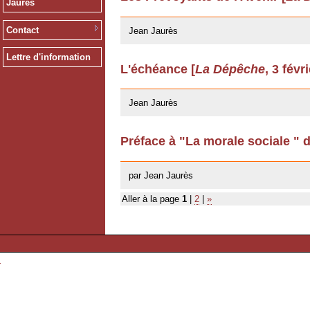
Jaurès
12/03/2009
Contact
Jean Jaurès
Lettre d'information
L'échéance [
La Dépêche
, 3 févr
12/03/2009
Jean Jaurès
Préface à "La morale sociale " 
22/04/2008
par Jean Jaurès
Aller à la page
1
|
2
|
»