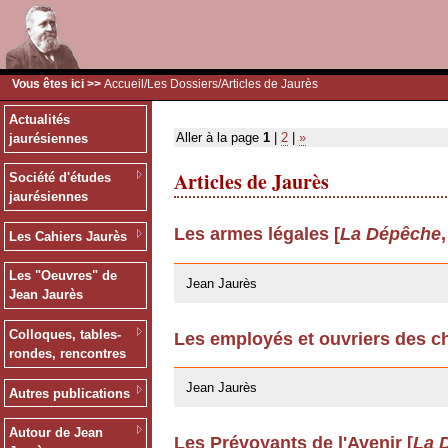
Vous êtes ici >>
Accueil
/
Les Dossiers
/Articles de Jaurès
Actualités
Aller à la page
1
|
2
|
»
jaurésiennes
Articles de Jaurès
Société d'études
jaurésiennes
Les armes légales [
La Dépêche
Les Cahiers Jaurès
24/03/2009
Les "Oeuvres" de
Jean Jaurès
Jean Jaurès
Colloques, tables-
Les employés et ouvriers des ch
rondes, rencontres
24/03/2009
Jean Jaurès
Autres publications
Autour de Jean
Les Prévoyants de l'Avenir [
La 