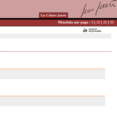
Les Cahiers Jaurès
Résultats par page :
5
|
10
|
20
|
50