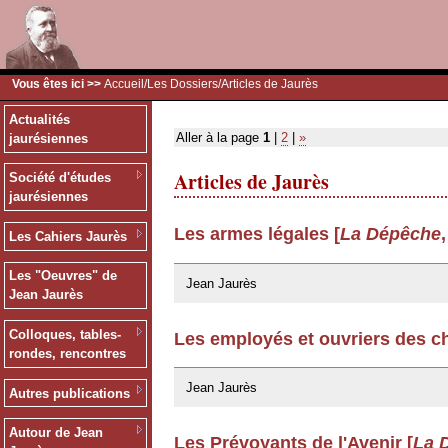
Vous êtes ici >>
Accueil
/
Les Dossiers
/Articles de Jaurès
Actualités
Aller à la page
1
|
2
|
»
jaurésiennes
Articles de Jaurès
Société d'études
jaurésiennes
Les armes légales [
La Dépêche
Les Cahiers Jaurès
24/03/2009
Les "Oeuvres" de
Jean Jaurès
Jean Jaurès
Colloques, tables-
Les employés et ouvriers des ch
rondes, rencontres
24/03/2009
Jean Jaurès
Autres publications
Autour de Jean
Les Prévoyants de l'Avenir [
La 