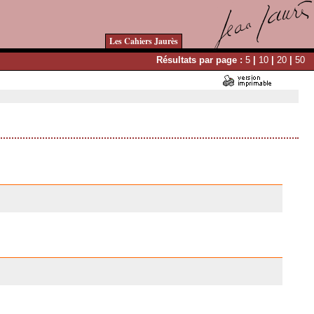
Les Cahiers Jaurès
Résultats par page :
5
|
10
|
20
|
50