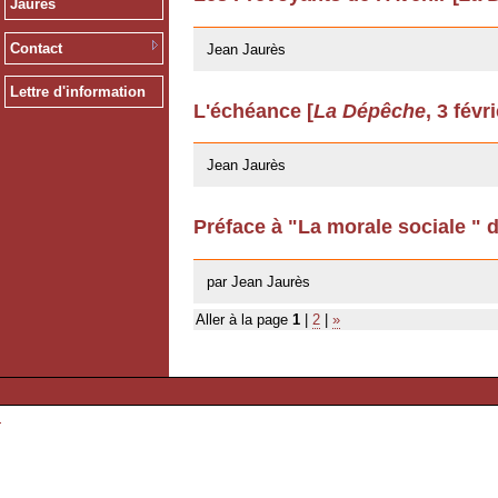
Jaurès
12/03/2009
Contact
Jean Jaurès
Lettre d'information
L'échéance [
La Dépêche
, 3 févr
12/03/2009
Jean Jaurès
Préface à "La morale sociale " 
22/04/2008
par Jean Jaurès
Aller à la page
1
|
2
|
»