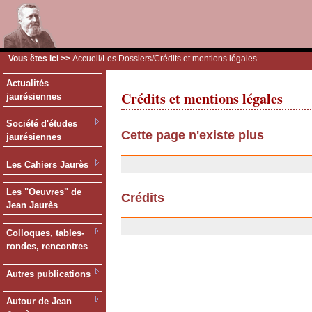
Vous êtes ici >>
Accueil
/
Les Dossiers
/Crédits et mentions légales
Actualités
Crédits et mentions légales
jaurésiennes
Société d'études
Cette page n'existe plus
jaurésiennes
20/01/2008
Les Cahiers Jaurès
Les "Oeuvres" de
Crédits
Jean Jaurès
03/04/2007
Colloques, tables-
rondes, rencontres
Autres publications
Autour de Jean