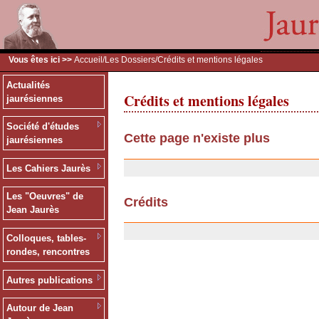
Vous êtes ici >>
Accueil
/
Les Dossiers
/Crédits et mentions légales
Actualités
Crédits et mentions légales
jaurésiennes
Société d'études
Cette page n'existe plus
jaurésiennes
20/01/2008
Les Cahiers Jaurès
Les "Oeuvres" de
Crédits
Jean Jaurès
03/04/2007
Colloques, tables-
rondes, rencontres
Autres publications
Autour de Jean