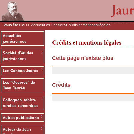
Vous êtes ici >>
Accueil
/
Les Dossiers
/Crédits et mentions légales
Actualités
Crédits et mentions légales
jaurésiennes
Société d'études
Cette page n'existe plus
jaurésiennes
20/01/2008
Les Cahiers Jaurès
Les "Oeuvres" de
Crédits
Jean Jaurès
03/04/2007
Colloques, tables-
rondes, rencontres
Autres publications
Autour de Jean