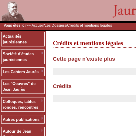
Vous êtes ici >>
Accueil
/
Les Dossiers
/Crédits et mentions légales
Actualités
Crédits et mentions légales
jaurésiennes
Société d'études
Cette page n'existe plus
jaurésiennes
20/01/2008
Les Cahiers Jaurès
Les "Oeuvres" de
Crédits
Jean Jaurès
03/04/2007
Colloques, tables-
rondes, rencontres
Autres publications
Autour de Jean