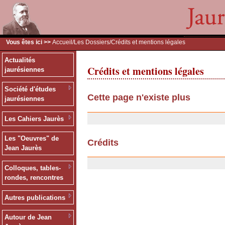
Vous êtes ici >>
Accueil
/
Les Dossiers
/Crédits et mentions légales
Actualités
Crédits et mentions légales
jaurésiennes
Société d'études
Cette page n'existe plus
jaurésiennes
20/01/2008
Les Cahiers Jaurès
Les "Oeuvres" de
Crédits
Jean Jaurès
03/04/2007
Colloques, tables-
rondes, rencontres
Autres publications
Autour de Jean