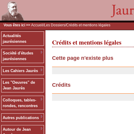
Vous êtes ici >>
Accueil
/
Les Dossiers
/Crédits et mentions légales
Actualités
Crédits et mentions légales
jaurésiennes
Société d'études
Cette page n'existe plus
jaurésiennes
20/01/2008
Les Cahiers Jaurès
Les "Oeuvres" de
Crédits
Jean Jaurès
03/04/2007
Colloques, tables-
rondes, rencontres
Autres publications
Autour de Jean