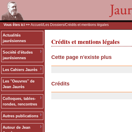
Vous êtes ici >>
Accueil
/
Les Dossiers
/Crédits et mentions légales
Actualités
Crédits et mentions légales
jaurésiennes
Société d'études
Cette page n'existe plus
jaurésiennes
20/01/2008
Les Cahiers Jaurès
Les "Oeuvres" de
Crédits
Jean Jaurès
03/04/2007
Colloques, tables-
rondes, rencontres
Autres publications
Autour de Jean