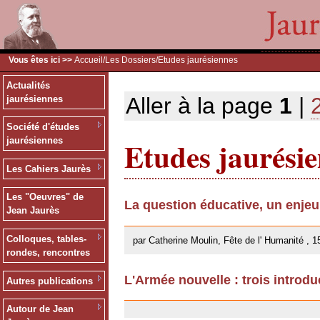
Vous êtes ici >>
Accueil
/
Les Dossiers
/Etudes jaurésiennes
Actualités
Aller à la page
1
|
jaurésiennes
Société d'études
Etudes jaurési
jaurésiennes
Les Cahiers Jaurès
Les "Oeuvres" de
La question éducative, un enje
Jean Jaurès
26/09/2013
Colloques, tables-
par Catherine Moulin, Fête de l' Humanité , 1
rondes, rencontres
L'Armée nouvelle : trois introdu
Autres publications
18/02/2013
Autour de Jean