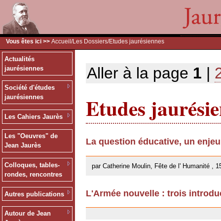
Vous êtes ici >>
Accueil
/
Les Dossiers
/Etudes jaurésiennes
Actualités
Aller à la page
1
|
jaurésiennes
Société d'études
Etudes jaurési
jaurésiennes
Les Cahiers Jaurès
Les "Oeuvres" de
La question éducative, un enje
Jean Jaurès
26/09/2013
Colloques, tables-
par Catherine Moulin, Fête de l' Humanité , 1
rondes, rencontres
L'Armée nouvelle : trois introdu
Autres publications
18/02/2013
Autour de Jean