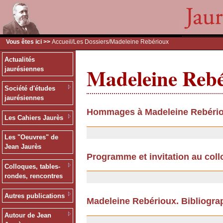
Vous êtes ici >>
Accueil
/
Les Dossiers
/Madeleine Rebérioux
Actualités
Madeleine Reb
jaurésiennes
Société d'études
jaurésiennes
Hommages à Madeleine Rebéri
Les Cahiers Jaurès
10/09/2013
Les "Oeuvres" de
Jean Jaurès
Programme et invitation au col
Colloques, tables-
08/01/2009
rondes, rencontres
Autres publications
Madeleine Rebérioux. Bibliogra
17/11/2008
Autour de Jean