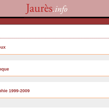
oux
loque
phie 1999-2009