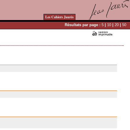
Les Cahiers Jaurès
Résultats par page :
5
|
10
|
20
|
50