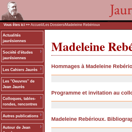
Vous êtes ici >>
Accueil
/
Les Dossiers
/Madeleine Rebérioux
Actualités
Madeleine Reb
jaurésiennes
Société d'études
jaurésiennes
Hommages à Madeleine Rebéri
Les Cahiers Jaurès
10/09/2013
Les "Oeuvres" de
Jean Jaurès
Programme et invitation au col
Colloques, tables-
08/01/2009
rondes, rencontres
Autres publications
Madeleine Rebérioux. Bibliogra
17/11/2008
Autour de Jean