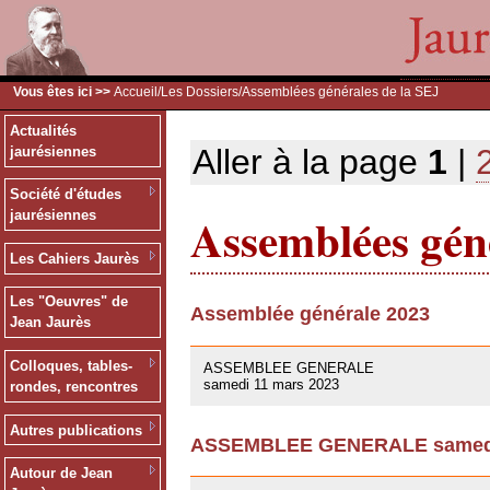
Vous êtes ici >>
Accueil
/
Les Dossiers
/Assemblées générales de la SEJ
Actualités
Aller à la page
1
|
jaurésiennes
Société d'études
Assemblées géné
jaurésiennes
Les Cahiers Jaurès
Les "Oeuvres" de
Assemblée générale 2023
Jean Jaurès
09/03/2023
Colloques, tables-
ASSEMBLEE GENERALE
samedi 11 mars 2023
rondes, rencontres
Autres publications
ASSEMBLEE GENERALE samedi 
01/10/2021
Autour de Jean