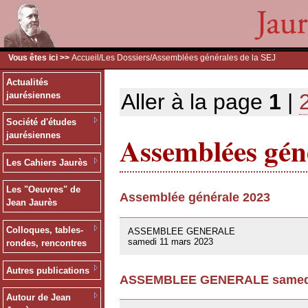
Vous êtes ici >>
Accueil
/
Les Dossiers
/Assemblées générales de la SEJ
Actualités
Aller à la page
1
|
jaurésiennes
Société d'études
Assemblées géné
jaurésiennes
Les Cahiers Jaurès
Les "Oeuvres" de
Assemblée générale 2023
Jean Jaurès
09/03/2023
Colloques, tables-
ASSEMBLEE GENERALE
samedi 11 mars 2023
rondes, rencontres
Autres publications
ASSEMBLEE GENERALE samedi 
01/10/2021
Autour de Jean