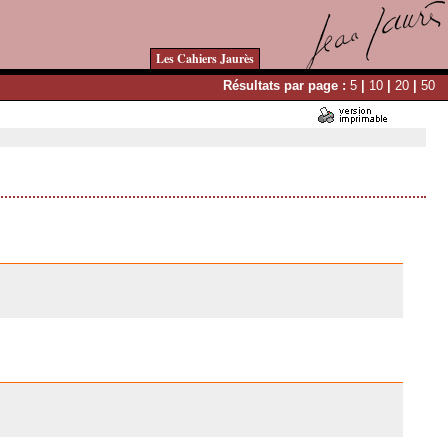
Les Cahiers Jaurès
Résultats par page :
5
|
10
|
20
|
50