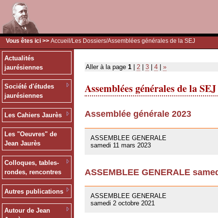
Vous êtes ici >>
Accueil
/
Les Dossiers
/Assemblées générales de la SEJ
Actualités
Aller à la page
1
|
2
|
3
|
4
|
»
jaurésiennes
Assemblées générales de la SEJ
Société d'études
jaurésiennes
Assemblée générale 2023
Les Cahiers Jaurès
09/03/2023
Les "Oeuvres" de
ASSEMBLEE GENERALE
Jean Jaurès
samedi 11 mars 2023
Colloques, tables-
ASSEMBLEE GENERALE samedi 
rondes, rencontres
01/10/2021
Autres publications
ASSEMBLEE GENERALE
samedi 2 octobre 2021
Autour de Jean