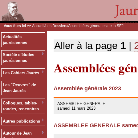
Vous êtes ici >>
Accueil
/
Les Dossiers
/Assemblées générales de la SEJ
Actualités
Aller à la page
1
|
jaurésiennes
Société d'études
Assemblées géné
jaurésiennes
Les Cahiers Jaurès
Les "Oeuvres" de
Assemblée générale 2023
Jean Jaurès
09/03/2023
Colloques, tables-
ASSEMBLEE GENERALE
samedi 11 mars 2023
rondes, rencontres
Autres publications
ASSEMBLEE GENERALE samedi 
01/10/2021
Autour de Jean