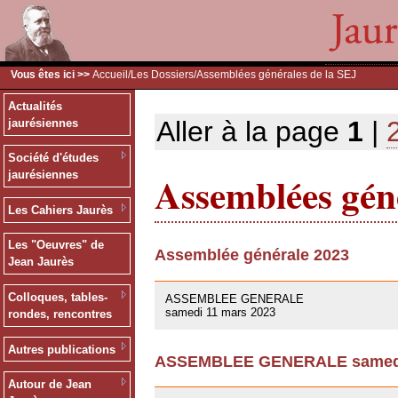
Vous êtes ici >>
Accueil
/
Les Dossiers
/Assemblées générales de la SEJ
Actualités
Aller à la page
1
|
jaurésiennes
Société d'études
Assemblées géné
jaurésiennes
Les Cahiers Jaurès
Les "Oeuvres" de
Assemblée générale 2023
Jean Jaurès
09/03/2023
Colloques, tables-
ASSEMBLEE GENERALE
samedi 11 mars 2023
rondes, rencontres
Autres publications
ASSEMBLEE GENERALE samedi 
01/10/2021
Autour de Jean