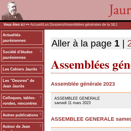
Vous êtes ici >>
Accueil
/
Les Dossiers
/Assemblées générales de la SEJ
Actualités
Aller à la page
1
|
jaurésiennes
Société d'études
Assemblées géné
jaurésiennes
Les Cahiers Jaurès
Les "Oeuvres" de
Assemblée générale 2023
Jean Jaurès
09/03/2023
Colloques, tables-
ASSEMBLEE GENERALE
samedi 11 mars 2023
rondes, rencontres
Autres publications
ASSEMBLEE GENERALE samedi 
01/10/2021
Autour de Jean