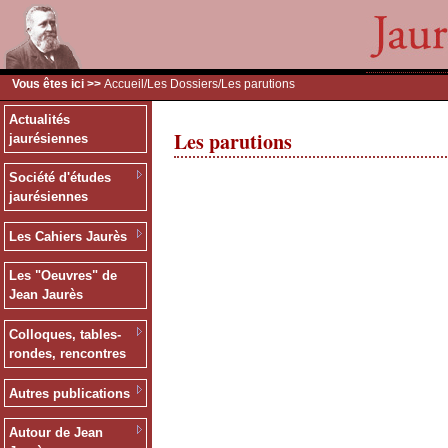
Vous êtes ici >>
Accueil
/
Les Dossiers
/Les parutions
Actualités
Les parutions
jaurésiennes
Société d'études
jaurésiennes
Les Cahiers Jaurès
Les "Oeuvres" de
Jean Jaurès
Colloques, tables-
rondes, rencontres
Autres publications
Autour de Jean