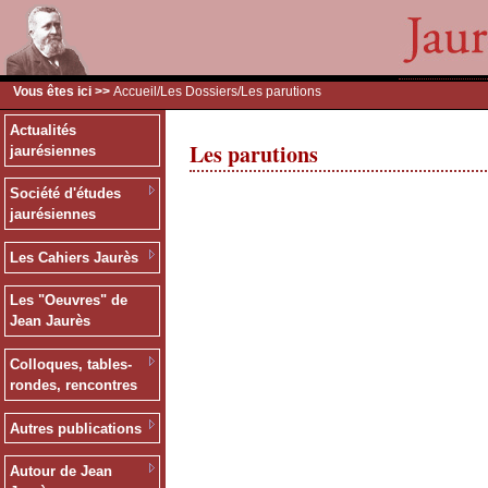
Vous êtes ici >>
Accueil
/
Les Dossiers
/Les parutions
Actualités
Les parutions
jaurésiennes
Société d'études
jaurésiennes
Les Cahiers Jaurès
Les "Oeuvres" de
Jean Jaurès
Colloques, tables-
rondes, rencontres
Autres publications
Autour de Jean