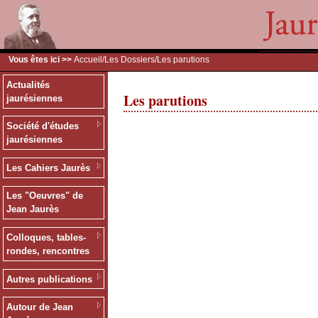
Vous êtes ici >>
Accueil
/
Les Dossiers
/Les parutions
Actualités
Les parutions
jaurésiennes
Société d'études
jaurésiennes
Les Cahiers Jaurès
Les "Oeuvres" de
Jean Jaurès
Colloques, tables-
rondes, rencontres
Autres publications
Autour de Jean