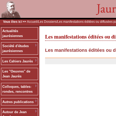
Vous êtes ici >>
Accueil
/
Les Dossiers
/Les manifestations éditées ou diffusées p
Actualités
Les manifestations éditées ou di
jaurésiennes
Société d'études
Les manifestations éditées ou d
jaurésiennes
13/12/2006
Les Cahiers Jaurès
Les "Oeuvres" de
Jean Jaurès
Colloques, tables-
rondes, rencontres
Autres publications
Autour de Jean