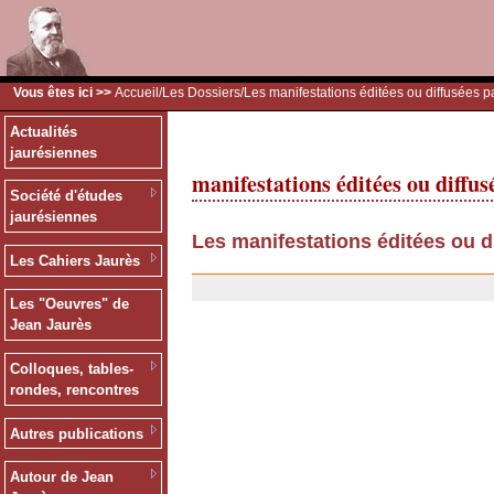
Vous êtes ici >>
Accueil
/
Les Dossiers
/Les manifestations éditées ou diffusées p
Actualités
jaurésiennes
manifestations éditées ou diffus
Société d'études
jaurésiennes
Les manifestations éditées ou d
Les Cahiers Jaurès
13/12/2006
Les "Oeuvres" de
Jean Jaurès
Colloques, tables-
rondes, rencontres
Autres publications
Autour de Jean