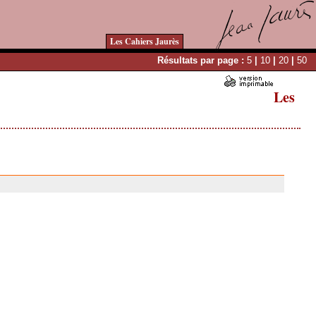
Les Cahiers Jaurès
Résultats par page :
5
|
10
|
20
|
50
Les