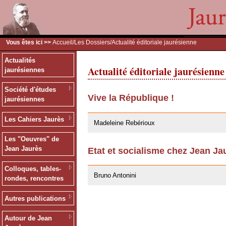
Vous êtes ici >>
Accueil
/
Les Dossiers
/Actualité éditoriale jaurésienne
Actualités
Actualité éditoriale jaurésienne
jaurésiennes
Société d'études
Vive la République !
jaurésiennes
02/02/2009
Les Cahiers Jaurès
Madeleine Rebérioux
Les "Oeuvres" de
Jean Jaurès
Etat et socialisme chez Jean Ja
02/02/2009
Colloques, tables-
Bruno Antonini
rondes, rencontres
Autres publications
Autour de Jean