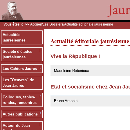
Vous êtes ici >>
Accueil
/
Les Dossiers
/Actualité éditoriale jaurésienne
Actualités
Actualité éditoriale jaurésienne
jaurésiennes
Société d'études
Vive la République !
jaurésiennes
02/02/2009
Les Cahiers Jaurès
Madeleine Rebérioux
Les "Oeuvres" de
Jean Jaurès
Etat et socialisme chez Jean Ja
02/02/2009
Colloques, tables-
Bruno Antonini
rondes, rencontres
Autres publications
Autour de Jean