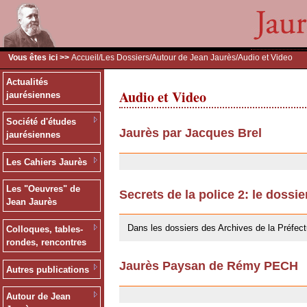
Vous êtes ici >>
Accueil
/
Les Dossiers
/
Autour de Jean Jaurès
/Audio et Video
Actualités
Audio et Video
jaurésiennes
Société d'études
Jaurès par Jacques Brel
jaurésiennes
24/09/2009
Les Cahiers Jaurès
Les "Oeuvres" de
Secrets de la police 2: le dossi
Jean Jaurès
24/09/2009
Dans les dossiers des Archives de la Préfect
Colloques, tables-
rondes, rencontres
Jaurès Paysan de Rémy PECH
Autres publications
24/09/2009
Autour de Jean