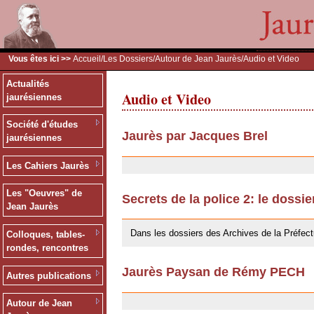
Vous êtes ici >>
Accueil
/
Les Dossiers
/
Autour de Jean Jaurès
/Audio et Video
Actualités
Audio et Video
jaurésiennes
Société d'études
Jaurès par Jacques Brel
jaurésiennes
24/09/2009
Les Cahiers Jaurès
Les "Oeuvres" de
Secrets de la police 2: le dossi
Jean Jaurès
24/09/2009
Dans les dossiers des Archives de la Préfect
Colloques, tables-
rondes, rencontres
Jaurès Paysan de Rémy PECH
Autres publications
24/09/2009
Autour de Jean