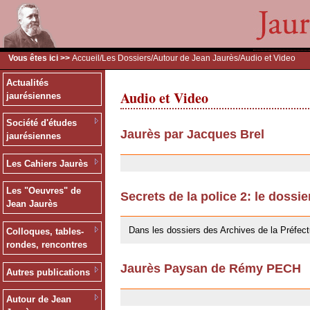
Vous êtes ici >>
Accueil
/
Les Dossiers
/
Autour de Jean Jaurès
/Audio et Video
Actualités
Audio et Video
jaurésiennes
Société d'études
Jaurès par Jacques Brel
jaurésiennes
24/09/2009
Les Cahiers Jaurès
Les "Oeuvres" de
Secrets de la police 2: le dossi
Jean Jaurès
24/09/2009
Dans les dossiers des Archives de la Préfect
Colloques, tables-
rondes, rencontres
Jaurès Paysan de Rémy PECH
Autres publications
24/09/2009
Autour de Jean