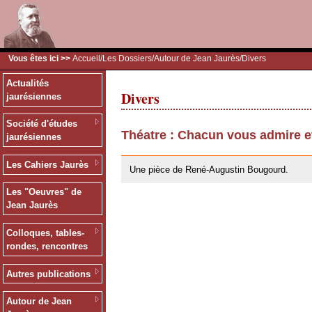
Vous êtes ici >>
Accueil
/
Les Dossiers
/
Autour de Jean Jaurès
/Divers
Actualités
Divers
jaurésiennes
Société d'études
Théatre : Chacun vous admire e
jaurésiennes
26/05/2010
Les Cahiers Jaurès
Une pièce de René-Augustin Bougourd.
Les "Oeuvres" de
Jean Jaurès
Colloques, tables-
rondes, rencontres
Autres publications
Autour de Jean