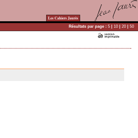
Les Cahiers Jaurès
Résultats par page :
5
|
10
|
20
|
50